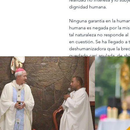
dignidad humana.
Ninguna garantía en la human
humana es negada por la mis
tal naturaleza no responde al
en cuestión. Se ha llegado a 
deshumanizadora que la brecha
quedado casi anulada, de ahí
vida de un animal que la de 
defiende y promueve este esc
sociedad más débil, banal y t
someter. El ser crítico se co
como útil, pues en el fondo 
seria en lo que se expresa al
poco a poco aniquila al ser 
se agudiza sin que parezca h