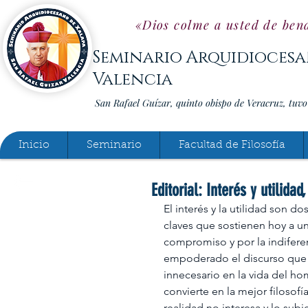
«Dios colme a usted de bend
Seminario Arquidiocesa
Valencia
San Rafael Guízar, quinto obispo de Veracruz, tuv
Inicio
Seminario
Facultad de Filosofía
Editorial: Interés y utilid
El interés y la utilidad son d
claves que sostienen hoy a u
compromiso y por la indifere
empoderado el discurso que d
innecesario en la vida del ho
convierte en la mejor filosofí
realidad no interesa y lo subj