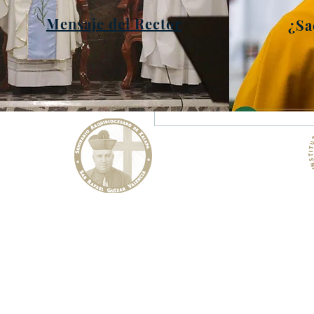
Mensaje del Rector
¿Sa
Comentarios
Escribir un comentario...
Instituto
Seminario Arquidiocesano de Xalapa
Rafa
"San Rafael Guízar Valencia"
Facu
WhatsApp:
h
Curso Introductorio, Filosofía y Teología
correo:
i
Prol. Boulevard Diamante No. 360
Teléf
Col. Pedreguera, Molinos de san Roque
(U.H. FOVISSSTE) Xalapa, Ver.
Tel:
2288 14 05 25
WhatsApp (sólo mensajes):
https://wa.me/522285401718