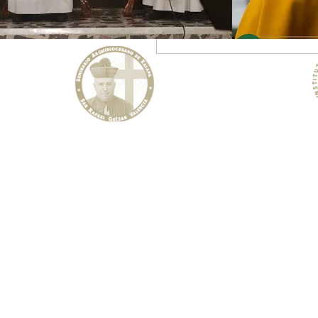
Escribir un comentario...
Instituto
Seminario Arquidiocesano de Xalapa
Rafa
"San Rafael Guízar Valencia"
Facu
WhatsApp:
h
Curso Introductorio, Filosofía y Teología
correo:
i
Prol. Boulevard Diamante No. 360
Teléf
Col. Pedreguera, Molinos de san Roque
(U.H. FOVISSSTE) Xalapa, Ver.
Tel:
2288 14 05 25
WhatsApp (sólo mensajes):
https://wa.me/522285401718
Correo electrónico:
seminariodexalapa@mail.com