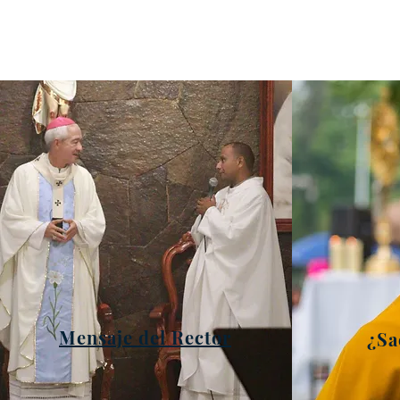
Transmisión Jornada Cultural
"La Iglesia frente a las ideolo
Desde el Seminario de Xalapa
Xalapa, Veracruz, México
Mensaje del Rector
¿Sa
Comentarios