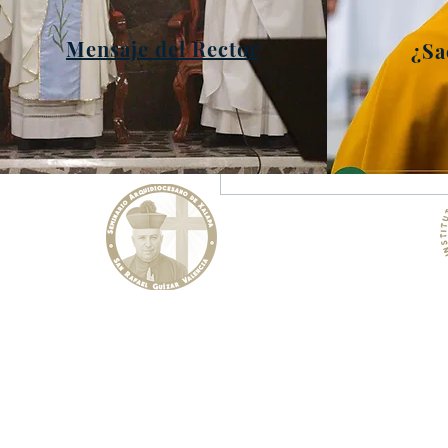
Mensaje del Rector
¿Sa
Comentarios
Escribir un comentario...
Instituto
Seminario Arquidiocesano de Xalapa
Rafa
"San Rafael Guízar Valencia"
Facu
WhatsApp:
h
Curso Introductorio, Filosofía y Teología
correo:
i
Prol. Boulevard Diamante No. 360
Teléf
Col. Pedreguera, Molinos de san Roque
(U.H. FOVISSSTE) Xalapa, Ver.
Tel:
2288 14 05 25
WhatsApp (sólo mensajes):