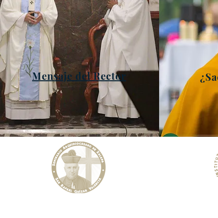
Mensaje del Rector
¿Sa
Instituto
Seminario Arquidiocesano de Xalapa
Rafa
"San Rafael Guízar Valencia"
Facu