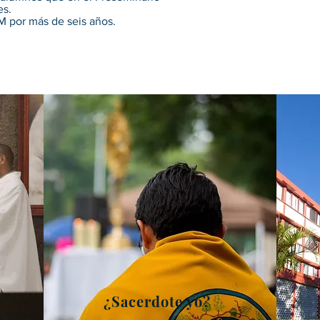
es.
 por más de seis años.
¿Sacerdote yo?