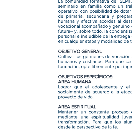
La comunidad formativa del SEMFA
seminario en familia como un trab
operativo, con posibilidad de dotar
de primaria, secundaria y prepar
humana y afectiva acordes al des
vocacional acompañado y genuino –s
futura– y, sobre todo, la concient
personal e ineludible de la entrega
en cualquier etapa y modalidad de t
OBJETIVO GENERAL
Cultivar los gérmenes de vocación.
humanos y cristianos. Para que ca
formación, opte libremente por ingr
OBJETIVOS ESPECÍFICOS:
AREA HUMANA
Lograr que el adolescente y el 
socialmente de acuerdo a la etapa
proyecto de vida.
AREA ESPIRITUAL
Mantener un constante proceso 
mediante una espiritualidad juv
transformación. Para que los al
desde la perspectiva de la fe.