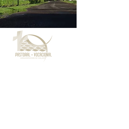
Pastoral Vocacional
Av. Camacho No. 73, Xalapa, Ver.
Tel: 2284681733
Seminario Menor
Av. Camacho No. 73, Xalapa, Ver.
Tel: 2288 17 50 06