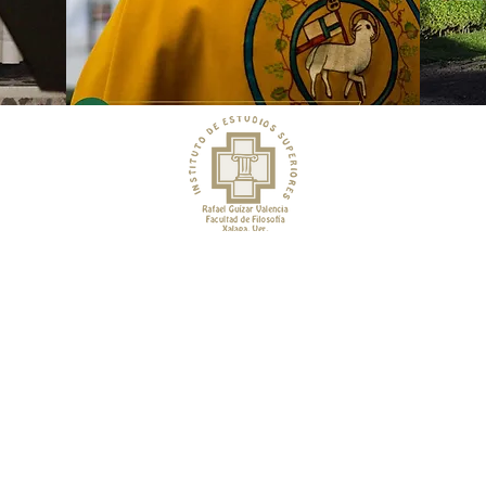
Instituto de Estudios Superiores
apa
Rafael Guízar Valencia
Facultad de Filosofía
WhatsApp:
https://wa.me/522285401718
logía
correo:
iesraguiv@hotmail.com
60
Teléfono: 2288 40 79 59
oque