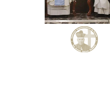
Seminario Arquidiocesano de Xal
"San Rafael Guízar Valencia"
Curso Introductorio, Filosofía y Teo
Prol. Boulevard Diamante No. 3
Col. Pedreguera, Molinos de san R
(U.H. FOVISSSTE) Xalapa, Ver.
Tel:
2288 14 05 25
WhatsApp (sólo mensajes):
https://wa.me/522285401718
Correo electrónico:
seminariodexalapa@mail.com