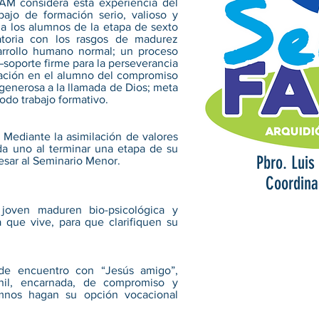
M considera esta experiencia del
ajo de formación serio, valioso y
 a los alumnos de la etapa de sexto
atoria con los rasgos de madurez
arrollo humano normal; un proceso
oporte firme para la perseverancia
ización en el alumno del compromiso
 generosa a la llamada de Dios; meta
odo trabajo formativo.
 Mediante la asimilación de valores
da uno al terminar una etapa de su
Pbro. Luis
esar al Seminario Menor.
Coordina
joven maduren bio-psicológica y
 que vive, para que clarifiquen su
de encuentro con “Jesús amigo”,
enil, encarnada, de compromiso y
umnos hagan su opción vocacional