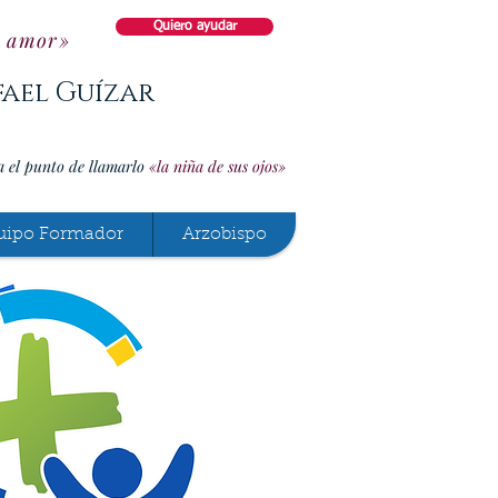
Quiero ayudar
o amor»
fael Guízar
a el punto de llamarlo
«la niña de sus ojos»
uipo Formador
Arzobispo