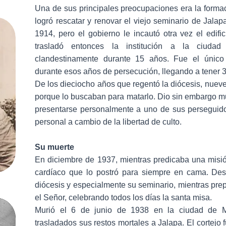
Una de sus principales preocupaciones era la forma
logró rescatar y renovar el viejo seminario de Jala
1914, pero el gobierno le incautó otra vez el edif
trasladó entonces la institución a la ciuda
clandestinamente durante 15 años. Fue el único
durante esos años de persecución, llegando a tener 
De los dieciocho años que regentó la diócesis, nueve
porque lo buscaban para matarlo. Dio sin embargo mu
presentarse personalmente a uno de sus perseguido
personal a cambio de la libertad de culto.
Su muerte
En diciembre de 1937, mientras predicaba una misió
cardíaco que lo postró para siempre en cama. Desde
diócesis y especialmente su seminario, mientras pre
el Señor, celebrando todos los días la santa misa.
Murió el 6 de junio de 1938 en la ciudad de Mé
trasladados sus restos mortales a Jalapa. El cortejo 