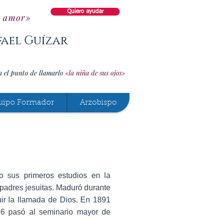
Quiero ayudar
o amor»
fael Guízar
a el punto de llamarlo
«la niña de sus ojos»
uipo Formador
Arzobispo
o sus primeros estudios en la
 padres jesuitas. Maduró durante
ir la llamada de Dios. En 1891
96 pasó al seminario mayor de