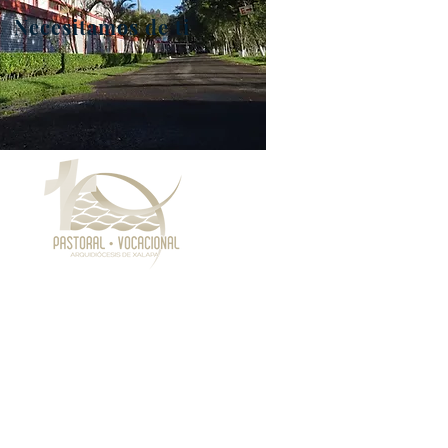
Necesitamos de ti
Pastoral Vocacional
Av. Camacho No. 73, Xalapa, Ver.
Tel: 2284681733
Seminario Menor
Av. Camacho No. 73, Xalapa, Ver.
Tel: 2288 17 50 06