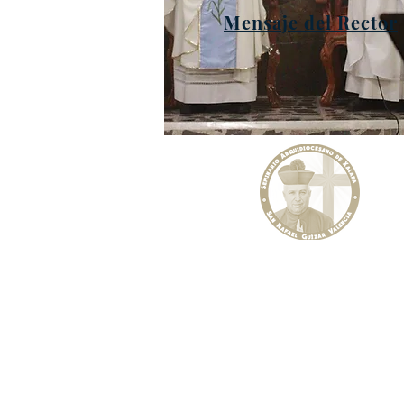
Mensaje del Rector
Seminario Arquidiocesano de Xal
"San Rafael Guízar Valencia"
Curso Introductorio, Filosofía y Teo
Prol. Boulevard Diamante No. 3
Col. Pedreguera, Molinos de san R
(U.H. FOVISSSTE) Xalapa, Ver.
Tel:
2288 14 05 25
WhatsApp (sólo mensajes):
https://wa.me/522285401718