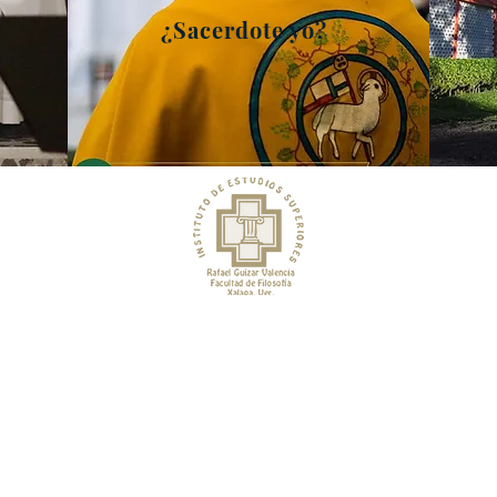
¿Sacerdote yo?
Instituto de Estudios Superiores
apa
Rafael Guízar Valencia
Facultad de Filosofía
WhatsApp:
https://wa.me/522285401718
logía
correo:
iesraguiv@hotmail.com
60
Teléfono: 2288 40 79 59
oque