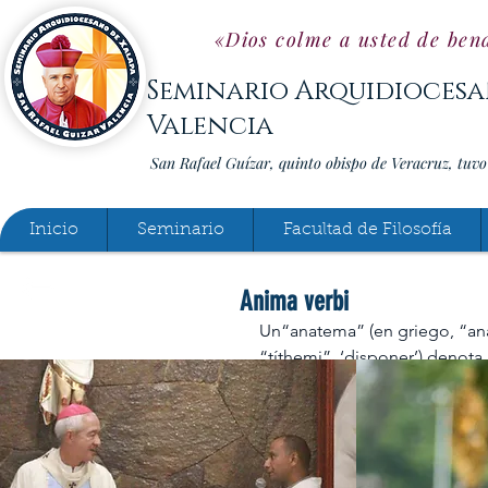
«Dios colme a usted de bend
Seminario Arquidiocesa
Valencia
San Rafael Guízar, quinto obispo de Veracruz, tuv
Inicio
Seminario
Facultad de Filosofía
Anima verbi
Un“anatema” (en griego, “anát
“títhemi”, ‘disponer’) denota,
la antigüedad era consagrada a 
maldición que recaía sobre qu
correspondencia entre ambos 
sometimiento que por parte de
personas y los objetos para p