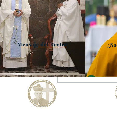
“en lo alto”. Así pues, el ana
largo del Antiguo y Nuevo Te
nombre suele relacionarse m
Mensaje del Rector
¿Sa
Comentarios
Escribir un comentario...
Instituto
Seminario Arquidiocesano de Xalapa
Rafa
"San Rafael Guízar Valencia"