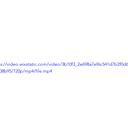
ps://video.wixstatic.com/video/3b10f3_2e698a7ef6c541d7b2f0d
08b95/720p/mp4/file.mp4