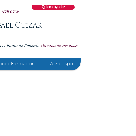
Quiero ayudar
o amor»
fael Guízar
a el punto de llamarlo
«la niña de sus ojos»
uipo Formador
Arzobispo