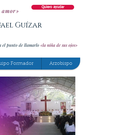
Quiero ayudar
o amor»
fael Guízar
a el punto de llamarlo
«la niña de sus ojos»
uipo Formador
Arzobispo